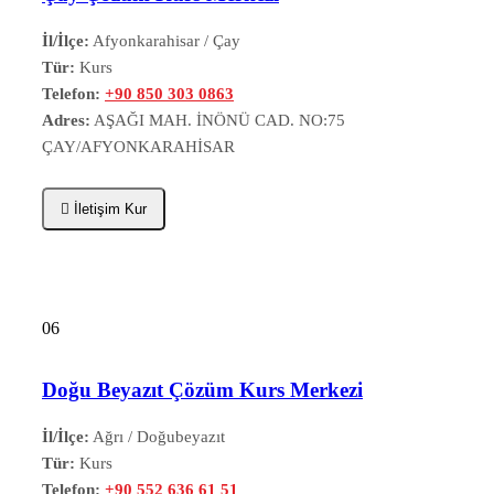
İl/İlçe:
Afyonkarahisar / Çay
Tür:
Kurs
Telefon:
+90 850 303 0863
Adres:
AŞAĞI MAH. İNÖNÜ CAD. NO:75
ÇAY/AFYONKARAHİSAR
İletişim Kur
06
Doğu Beyazıt Çözüm Kurs Merkezi
İl/İlçe:
Ağrı / Doğubeyazıt
Tür:
Kurs
Telefon:
+90 552 636 61 51